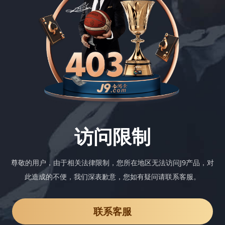
访问限制
尊敬的用户，由于相关法律限制，您所在地区无法访问J9产品，对
此造成的不便，我们深表歉意，您如有疑问请联系客服。
联系客服